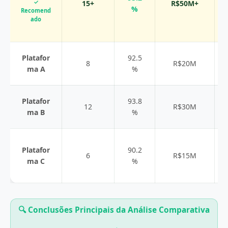
✓
15+
R$50M+
%
Recomend
ado
Platafor
92.5
8
R$20M
ma A
%
Platafor
93.8
12
R$30M
ma B
%
Platafor
90.2
6
R$15M
ma C
%
🔍 Conclusões Principais da Análise Comparativa