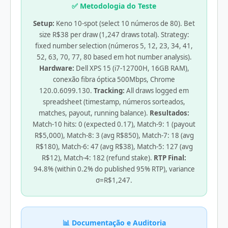
✅ Metodologia do Teste
Setup:
Keno 10-spot (select 10 números de 80). Bet
size R$38 per draw (1,247 draws total). Strategy:
fixed number selection (números 5, 12, 23, 34, 41,
52, 63, 70, 77, 80 based em hot number analysis).
Hardware:
Dell XPS 15 (i7-12700H, 16GB RAM),
conexão fibra óptica 500Mbps, Chrome
120.0.6099.130.
Tracking:
All draws logged em
spreadsheet (timestamp, números sorteados,
matches, payout, running balance).
Resultados:
Match-10 hits: 0 (expected 0.17), Match-9: 1 (payout
R$5,000), Match-8: 3 (avg R$850), Match-7: 18 (avg
R$180), Match-6: 47 (avg R$38), Match-5: 127 (avg
R$12), Match-4: 182 (refund stake).
RTP Final:
94.8% (within 0.2% do published 95% RTP), variance
σ=R$1,247.
📊 Documentação e Auditoria