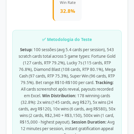
Win Rate
32.8%
✅ Metodologia do Teste
Setup:
100 sessões (avg 5.4 cards per session), 543
scratch cards total across 5 game types: Fortune Gold
(127 cards, RTP 79.2%), Lucky 7s (115 cards, RTP
76.8%), Diamond Blast (108 cards, RTP 80.1%), Mega
Cash (97 cards, RTP 75.3%), Super Win (96 cards, RTP
79.5%). Bet range R$10-R$100 per card.
Tracking:
All cards screenshot após reveal, payouts recorded
em Excel.
Win Distribution:
178 winning cards
(32.8%): 2x wins (145 cards, avg R$27), 5x wins (24
cards, avg R$120), 10x wins (6 cards, avg R$580), 50x
wins (2 cards, R$2,340 + R$3,150), 500x win (1 card,
R$15,000 - highest payout).
Session Duration:
Avg
12 minutes per session, instant gratification appeal