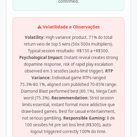
confirmed.
⚠️ Volatilidade e Observações
Volatility:
High variance product. 71% do total
return veio de top 5 wins (50x-500x multipliers).
Typical session resultado: -R$150 a +R$500.
Psychological Impact:
Instant reveal creates strong
dopamine response, risk of rapid play escalation
observed em 3 sessões (auto-limit trigger).
RTP
Variance:
Individual game RTPs ranged
75.3%-80.1%, aligned com published 70-85% range.
Diamond Blast performed best (80.1%), Mega Cash
worst (75.3%).
Recommendation:
Strict session
limits essential, instant format more addictive que
draw-based games. Best for casual entertainment,
not serious gambling.
Responsible Gaming:
8 de
100 sessões hit pre-set loss limit (R$300), auto-
logout triggered correctly 100% do time.