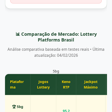
📊 Comparação de Mercado: Lottery
Platforms Brasil
Análise comparativa baseada em testes reais • Última
atualização: 04/02/2026
5bg
Platafor
Jogos
Keno
Jackpot
ma
Lottery
RTP
Máximo
🏆 5bg
95.2