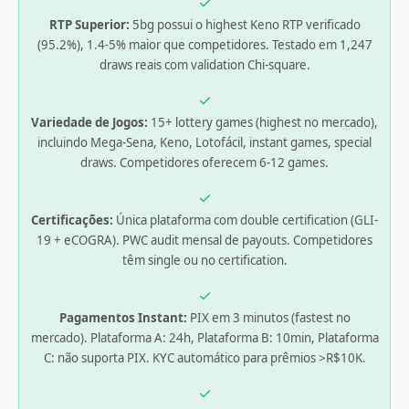
✓
RTP Superior:
5bg possui o highest Keno RTP verificado
(95.2%), 1.4-5% maior que competidores. Testado em 1,247
draws reais com validation Chi-square.
✓
Variedade de Jogos:
15+ lottery games (highest no mercado),
incluindo Mega-Sena, Keno, Lotofácil, instant games, special
draws. Competidores oferecem 6-12 games.
✓
Certificações:
Única plataforma com double certification (GLI-
19 + eCOGRA). PWC audit mensal de payouts. Competidores
têm single ou no certification.
✓
Pagamentos Instant:
PIX em 3 minutos (fastest no
mercado). Plataforma A: 24h, Plataforma B: 10min, Plataforma
C: não suporta PIX. KYC automático para prêmios >R$10K.
✓