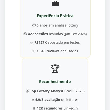
💼
Experiência Prática
⏱️
5 anos
em análise lottery
🎲
427 sessões
testadas (Jan-Fev 2026)
✅
R$127K
apostado em testes
🎯
1.543 reviews
analisados
🏆
Reconhecimento
🥇
Top Lottery Analyst
Brasil (2025)
⭐
4.9/5 avaliação
de leitores
📱
12K seguidores
LinkedIn