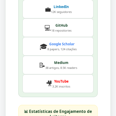
LinkedIn
💼
12K seguidores
GitHub
💻
18 repositories
Google Scholar
🎓
8 papers, 124 citações
Medium
📝
38 artigos, 8.5K readers
YouTube
🎥
3.2K inscritos
📊 Estatísticas de Engajamento de