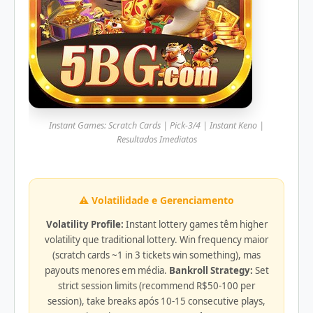
Instant Games: Scratch Cards | Pick-3/4 | Instant Keno |
Resultados Imediatos
⚠️ Volatilidade e Gerenciamento
Volatility Profile:
Instant lottery games têm higher
volatility que traditional lottery. Win frequency maior
(scratch cards ~1 in 3 tickets win something), mas
payouts menores em média.
Bankroll Strategy:
Set
strict session limits (recommend R$50-100 per
session), take breaks após 10-15 consecutive plays,