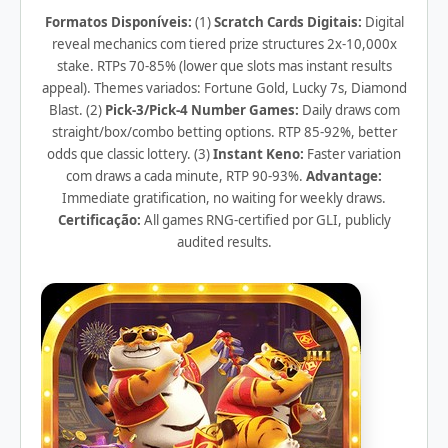
Formatos Disponíveis:
(1)
Scratch Cards Digitais:
Digital
reveal mechanics com tiered prize structures 2x-10,000x
stake. RTPs 70-85% (lower que slots mas instant results
appeal). Themes variados: Fortune Gold, Lucky 7s, Diamond
Blast. (2)
Pick-3/Pick-4 Number Games:
Daily draws com
straight/box/combo betting options. RTP 85-92%, better
odds que classic lottery. (3)
Instant Keno:
Faster variation
com draws a cada minute, RTP 90-93%.
Advantage:
Immediate gratification, no waiting for weekly draws.
Certificação:
All games RNG-certified por GLI, publicly
audited results.