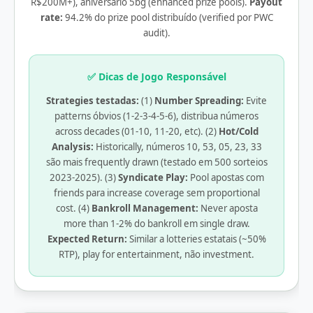
R$200M+), aniversário 5bg (enhanced prize pools).
Payout
rate:
94.2% do prize pool distribuído (verified por PWC
audit).
✅ Dicas de Jogo Responsável
Strategies testadas:
(1)
Number Spreading:
Evite
patterns óbvios (1-2-3-4-5-6), distribua números
across decades (01-10, 11-20, etc). (2)
Hot/Cold
Analysis:
Historically, números 10, 53, 05, 23, 33
são mais frequently drawn (testado em 500 sorteios
2023-2025). (3)
Syndicate Play:
Pool apostas com
friends para increase coverage sem proportional
cost. (4)
Bankroll Management:
Never aposta
more than 1-2% do bankroll em single draw.
Expected Return:
Similar a lotteries estatais (~50%
RTP), play for entertainment, não investment.