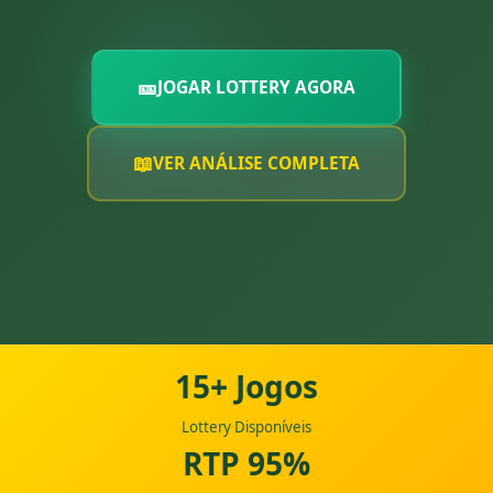
🎫
JOGAR LOTTERY AGORA
📖
VER ANÁLISE COMPLETA
15+ Jogos
Lottery Disponíveis
RTP 95%