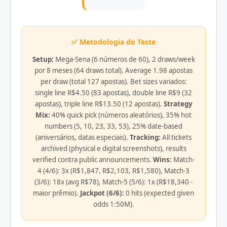
✅ Metodologia do Teste
Setup:
Mega-Sena (6 números de 60), 2 draws/week
por 8 meses (64 draws total). Average 1.98 apostas
per draw (total 127 apostas). Bet sizes variados:
single line R$4.50 (83 apostas), double line R$9 (32
apostas), triple line R$13.50 (12 apostas).
Strategy
Mix:
40% quick pick (números aleatórios), 35% hot
numbers (5, 10, 23, 33, 53), 25% date-based
(aniversários, datas especiais).
Tracking:
All tickets
archived (physical e digital screenshots), results
verified contra public announcements.
Wins:
Match-
4 (4/6): 3x (R$1,847, R$2,103, R$1,580), Match-3
(3/6): 18x (avg R$78), Match-5 (5/6): 1x (R$18,340 -
maior prêmio).
Jackpot (6/6):
0 hits (expected given
odds 1:50M).