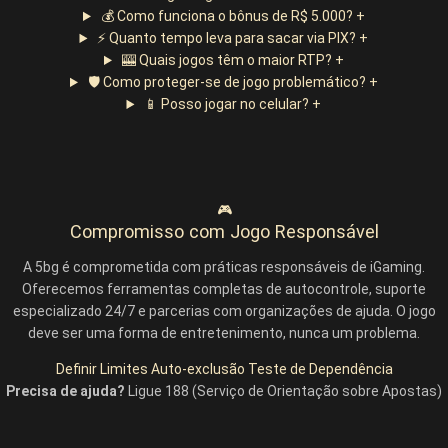
💰
Como funciona o bônus de R$ 5.000?
+
⚡
Quanto tempo leva para sacar via PIX?
+
🎰
Quais jogos têm o maior RTP?
+
🛡️
Como proteger-se de jogo problemático?
+
📱
Posso jogar no celular?
+
🎮
Compromisso com Jogo Responsável
A 5bg é comprometida com práticas responsáveis de iGaming.
Oferecemos ferramentas completas de autocontrole, suporte
especializado 24/7 e parcerias com organizações de ajuda. O jogo
deve ser uma forma de entretenimento, nunca um problema.
Definir Limites
Auto-exclusão
Teste de Dependência
Precisa de ajuda?
Ligue 188 (Serviço de Orientação sobre Apostas)