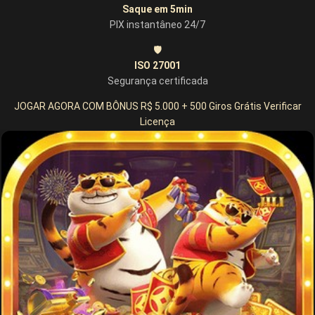
Saque em 5min
PIX instantâneo 24/7
🛡️
ISO 27001
Segurança certificada
JOGAR AGORA COM BÔNUS
R$ 5.000 + 500 Giros Grátis
Verificar
Licença