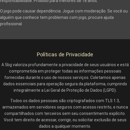
responsabilidade. Proibido para menores de 18 anos.
O jogo pode causar dependência. Jogue com moderação. Se você ou
alguém que conhece tem problemas com jogo, procure ajuda
profissional.
Políticas de Privacidade
A 5bg valoriza profundamente a privacidade de seus usuários e está
comprometida em proteger todas as informações pessoais
fornecidas durante o uso de nossos serviços. Coletamos apenas
dados essenciais para operação segura da plataforma, cumprindo
integralmente a Lei Geral de Proteção de Dados (LGPD).
Todos os dados pessoais são criptografados com TLS 1.3,
armazenados em servidores seguros com acesso restrito, e nunca
compartilhados com terceiros sem seu consentimento explícito.
Você tem direito de acessar, corrigir, ou solicitar exclusão de seus
dados a qualquer momento.