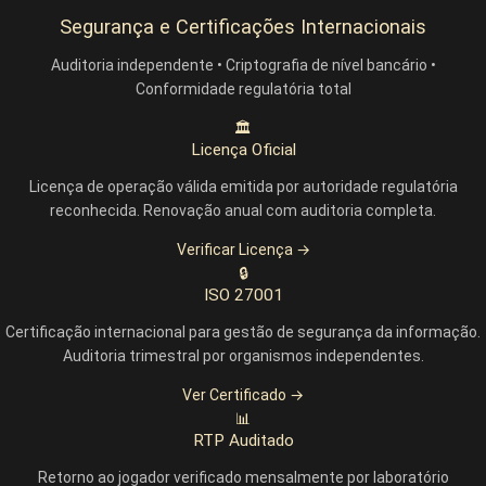
Segurança e Certificações Internacionais
Auditoria independente • Criptografia de nível bancário •
Conformidade regulatória total
🏛️
Licença Oficial
Licença de operação válida emitida por autoridade regulatória
reconhecida. Renovação anual com auditoria completa.
Verificar Licença →
🔒
ISO 27001
Certificação internacional para gestão de segurança da informação.
Auditoria trimestral por organismos independentes.
Ver Certificado →
📊
RTP Auditado
Retorno ao jogador verificado mensalmente por laboratório