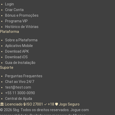
Login
Criar Conta
Bônus e Promoções
Programa VIP
Histórico de Vitórias
Plataforma
Sobre a Plataforma
Aplicativo Mobile
Download APK
Download iOS
Guia de Instalação
Suporte
Perguntas Frequentes
Chat ao Vivo 24/7
test@test.com
+55 11 3000-0090
Central de Ajuda
🏛️ Licenciado
🔒 ISO 27001
✓ +18
🛡️ Jogo Seguro
© 2026 5bg. Todos os direitos reservados. Jogue com