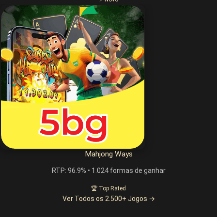
Mahjong Ways
RTP: 96.9% • 1.024 formas de ganhar
🏆 Top Rated
Ver Todos os 2.500+ Jogos →