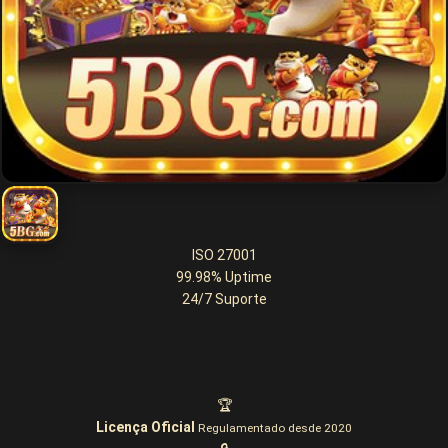
ISO 27001
99.98%
Uptime
24/7
Suporte
🏆
Licença Oficial
Regulamentado desde 2020